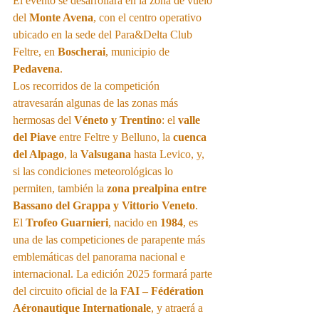
El evento se desarrollará en la zona de vuelo 
del 
Monte Avena
, con el centro operativo 
ubicado en la sede del Para&Delta Club 
Feltre, en 
Boscherai
, municipio de 
Pedavena
.
Los recorridos de la competición 
atravesarán algunas de las zonas más 
hermosas del 
Véneto y Trentino
: el 
valle 
del Piave
 entre Feltre y Belluno, la 
cuenca 
del Alpago
, la 
Valsugana
 hasta Levico, y, 
si las condiciones meteorológicas lo 
permiten, también la 
zona prealpina entre 
Bassano del Grappa y Vittorio Veneto
.
El 
Trofeo Guarnieri
, nacido en 
1984
, es 
una de las competiciones de parapente más 
emblemáticas del panorama nacional e 
internacional. La edición 2025 formará parte 
del circuito oficial de la 
FAI – Fédération 
Aéronautique Internationale
, y atraerá a 