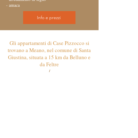
- amaca
Info e prezzi
Gli appartamenti di Case Pizzocco si
trovano a Meano, nel comune di Santa
Giustina, situata a 15 km da Belluno e
da Feltre
/
Via S. Bartolomeo, 67, 32035 Meano BL
info@cosedacasa.com
PER ULTERIORI
INFORMAZIONI CHIAMA AL
NUMERO:
+39 3351576485